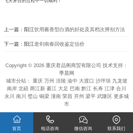
飞天茅台的过程中一切顺利！
上一篇：阳江
饮用酱香型白酒的好处及其档次辨别方法
下一篇：阳江
老剑南春回收鉴定估价
Copyright © 2026 重庆君品阁商贸有限公司 技术支持：
季晨网
城市分站：
重庆
万州
涪陵
渝中
大渡口
沙坪坝
九龙坡
南岸
北碚
两江新
綦江
大足
巴南
黔江
长寿
江津
合川
永川
南川
璧山
铜梁
潼南
荣昌
开州
梁平
武隆区
更多城
市
首页
电话咨询
微信咨询
联系我们