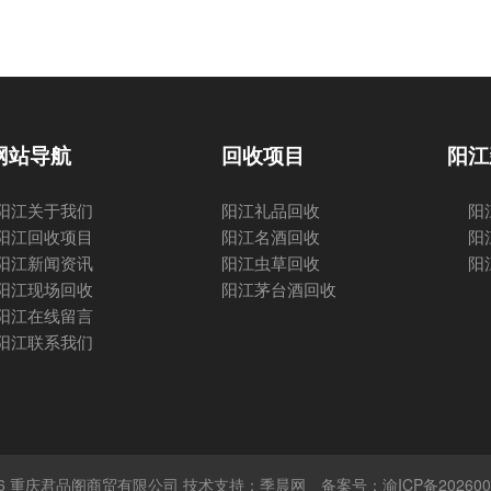
网站导航
回收项目
阳江
阳江关于我们
阳江礼品回收
阳
阳江回收项目
阳江名酒回收
阳
阳江新闻资讯
阳江虫草回收
阳
阳江现场回收
阳江茅台酒回收
阳江在线留言
阳江联系我们
 © 2026 重庆君品阁商贸有限公司 技术支持：季晨网
备案号：渝ICP备202600