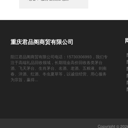
重庆君品阁商贸有限公司
阳江君品阁商贸有限公司电话：15730306993，我们专
注于高端礼品回收领域，长期现金高价回收各类茅台
酒、飞天茅台、生肖茅台、名酒、老酒、五粮液、剑南
春、洋酒、红酒、冬虫夏草等，以诚信经营、用心服务
为宗旨，赢得...
Copyright