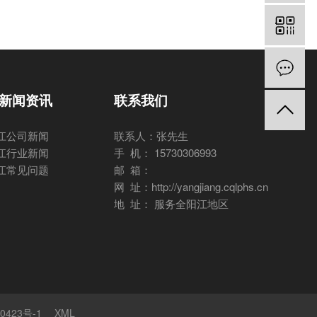
新闻资讯
联系我们
江公司新闻
联系人：张先生
江行业新闻
手 机： 15730306993
江常见问题
邮 箱：
网 址：http://yangjiang.cqlphs.cn
地 址： 服务全阳江地区
0423号-1
XML