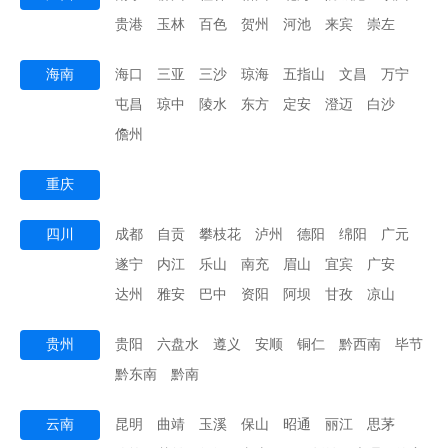
贵港
玉林
百色
贺州
河池
来宾
崇左
海南
海口
三亚
三沙
琼海
五指山
文昌
万宁
屯昌
琼中
陵水
东方
定安
澄迈
白沙
儋州
重庆
四川
成都
自贡
攀枝花
泸州
德阳
绵阳
广元
遂宁
内江
乐山
南充
眉山
宜宾
广安
达州
雅安
巴中
资阳
阿坝
甘孜
凉山
贵州
贵阳
六盘水
遵义
安顺
铜仁
黔西南
毕节
黔东南
黔南
云南
昆明
曲靖
玉溪
保山
昭通
丽江
思茅