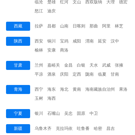
临沧
楚雄
红河
文山
西双版纳
大理
德宏
怒江
迪庆
西藏
拉萨
昌都
山南
日喀则
那曲
阿里
林芝
陕西
西安
铜川
宝鸡
咸阳
渭南
延安
汉中
榆林
安康
商洛
甘肃
兰州
嘉峪关
金昌
白银
天水
武威
张掖
平凉
酒泉
庆阳
定西
陇南
临夏
甘南
青海
西宁
海东
海北
黄南
海南藏族自治州
果洛
玉树
海西
宁夏
银川
石嘴山
吴忠
固原
中卫
新疆
乌鲁木齐
克拉玛依
吐鲁番
哈密
昌吉