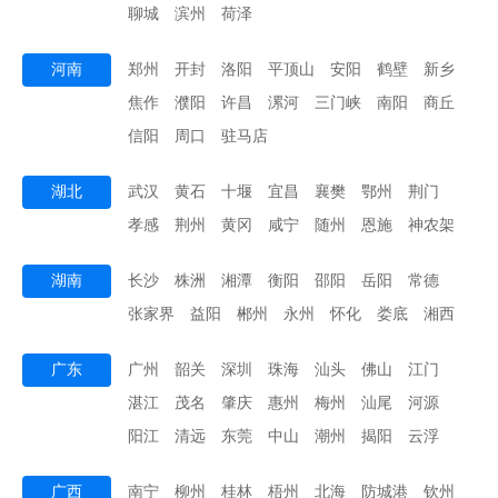
聊城
滨州
荷泽
河南
郑州
开封
洛阳
平顶山
安阳
鹤壁
新乡
焦作
濮阳
许昌
漯河
三门峡
南阳
商丘
信阳
周口
驻马店
湖北
武汉
黄石
十堰
宜昌
襄樊
鄂州
荆门
孝感
荆州
黄冈
咸宁
随州
恩施
神农架
湖南
长沙
株洲
湘潭
衡阳
邵阳
岳阳
常德
张家界
益阳
郴州
永州
怀化
娄底
湘西
广东
广州
韶关
深圳
珠海
汕头
佛山
江门
湛江
茂名
肇庆
惠州
梅州
汕尾
河源
阳江
清远
东莞
中山
潮州
揭阳
云浮
广西
南宁
柳州
桂林
梧州
北海
防城港
钦州