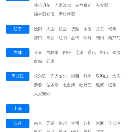
呼伦贝尔
巴彦淖尔
乌兰察布
兴安盟
锡林郭勒盟
阿拉善盟
辽宁
沈阳
大连
鞍山
抚顺
本溪
丹东
锦州
营口
阜新
辽阳
盘锦
铁岭
朝阳
葫芦岛
吉林
长春
吉林市
四平
辽源
通化
白山
松原
白城
延边
黑龙江
哈尔滨
齐齐哈尔
鸡西
鹤岗
双鸭山
大庆
伊春
佳木斯
七台河
牡丹江
黑河
绥化
大兴安岭
上海
江苏
南京
无锡
徐州
常州
苏州
南通
连云港