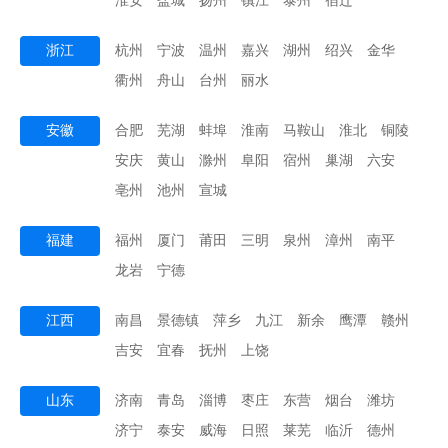
淮安
盐城
扬州
镇江
泰州
宿迁
浙江
杭州
宁波
温州
嘉兴
湖州
绍兴
金华
衢州
舟山
台州
丽水
安徽
合肥
芜湖
蚌埠
淮南
马鞍山
淮北
铜陵
安庆
黄山
滁州
阜阳
宿州
巢湖
六安
亳州
池州
宣城
福建
福州
厦门
莆田
三明
泉州
漳州
南平
龙岩
宁德
江西
南昌
景德镇
萍乡
九江
新余
鹰潭
赣州
吉安
宜春
抚州
上饶
山东
济南
青岛
淄博
枣庄
东营
烟台
潍坊
济宁
泰安
威海
日照
莱芜
临沂
德州