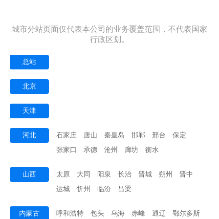
城市分站页面仅代表本公司的业务覆盖范围，不代表国家
行政区划。
总站
北京
天津
河北
石家庄
唐山
秦皇岛
邯郸
邢台
保定
张家口
承德
沧州
廊坊
衡水
山西
太原
大同
阳泉
长治
晋城
朔州
晋中
运城
忻州
临汾
吕梁
内蒙古
呼和浩特
包头
乌海
赤峰
通辽
鄂尔多斯