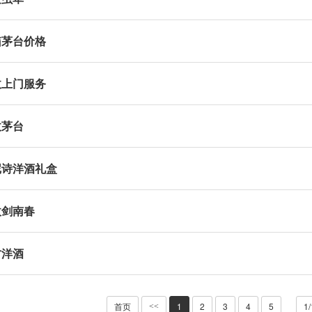
箱茅台价格
收上门服务
收茅台
尼诗洋酒礼盒
收剑南春
方洋酒
首页
1
2
3
4
5
1
<<