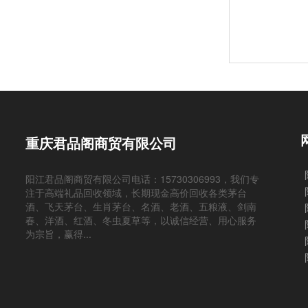
重庆君品阁商贸有限公司
阳江君品阁商贸有限公司电话：15730306993，我们专
注于高端礼品回收领域，长期现金高价回收各类茅台
酒、飞天茅台、生肖茅台、名酒、老酒、五粮液、剑南
春、洋酒、红酒、冬虫夏草等，以诚信经营、用心服务
为宗旨，赢得...