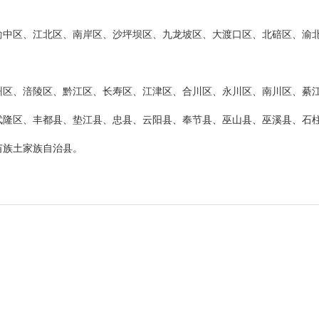
渝中区、江北区、南岸区、沙坪坝区、九龙坡区、大渡口区、北碚区、渝
州区、涪陵区、黔江区、长寿区、江津区、合川区、永川区、南川区、綦
武隆区、丰都县、垫江县、忠县、云阳县、奉节县、巫山县、巫溪县、石
苗族土家族自治县。