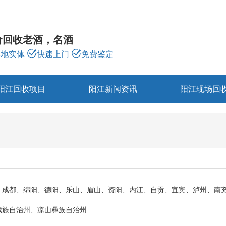
价回收老酒，名酒
本地实体
快速上门
免费鉴定
阳江回收项目
阳江新闻资讯
阳江现场回
阳江关于我们
ABOUT US
：成都、绵阳、德阳、乐山、眉山、资阳、内江、自贡、宜宾、泸州、南
藏族自治州、凉山彝族自治州