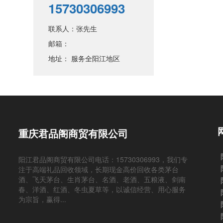
15730306993
联系人：张先生
邮箱：
地址： 服务全阳江地区
重庆君品阁商贸有限公司
阳江君品阁商贸有限公司电话：15730306993，我们专
注于高端礼品回收领域，长期现金高价回收各类茅台
酒、飞天茅台、生肖茅台、名酒、老酒、五粮液、剑南
春、洋酒、红酒、冬虫夏草等，以诚信经营、用心服务
为宗旨，赢得...