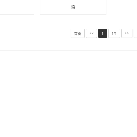
箱
首页
1
1/1
<<
>>