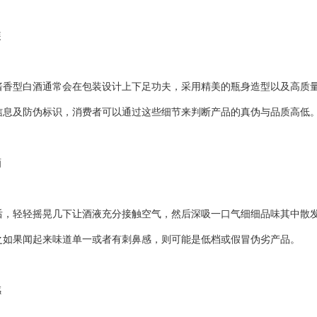
装
型白酒通常会在包装设计上下足功夫，采用精美的瓶身造型以及高质量
信息及防伪标识，消费者可以通过这些细节来判断产品的真伪与品质高低
酒
轻轻摇晃几下让酒液充分接触空气，然后深吸一口气细细品味其中散发
之如果闻起来味道单一或者有刺鼻感，则可能是低档或假冒伪劣产品。
感