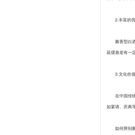
2.丰富的营
酱香型白酒中
延缓衰老有一
3.文化价值
在中国传统文
如宴请、庆典
如何辨别酱