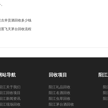
务。
老古井贡酒回收多少钱
闲置飞天茅台回收流程
网站导航
回收项目
阳江
阳江关于我们
阳江礼品回收
阳
阳江回收项目
阳江名酒回收
阳
阳江新闻资讯
阳江虫草回收
阳
阳江现场回收
阳江茅台酒回收