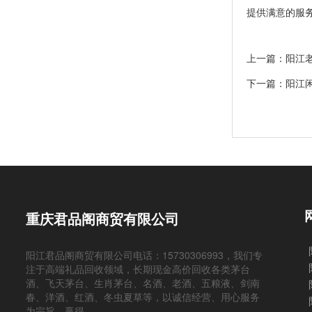
提供满意的服
上一篇：阳江
下一篇：阳江
重庆君品阁商贸有限公司
阳江君品阁商贸有限公司电话：15730306993，我们专
注于高端礼品回收领域，长期现金高价回收各类茅台
酒、飞天茅台、生肖茅台、名酒、老酒、五粮液、剑南
春、洋酒、红酒、冬虫夏草等，以诚信经营、用心服务
为宗旨，赢得...