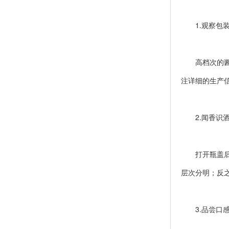
1.观察包
高档次的酱香
注详细的生产
2.闻香识
打开瓶盖后，
层次分明；反
3.品尝口