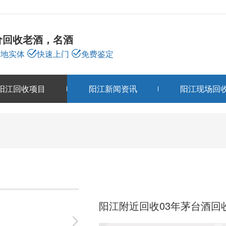
价回收老酒，名酒
本地实体
快速上门
免费鉴定
阳江回收项目
阳江新闻资讯
阳江现场回
阳江回收项目
PRODUCTS
阳江附近回收03年茅台酒回