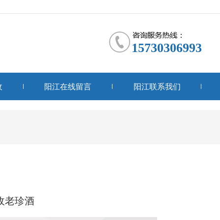
15730306993
收
阳江在线留言
阳江联系我们
收老珍酒