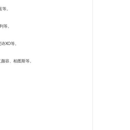
蓝等。
系列等。
诗XO等。
红颜容、柏图斯等。