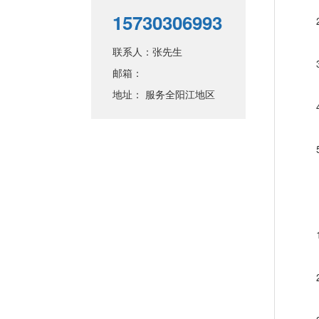
15730306993
2、
联系人：张先生
3、
邮箱：
地址： 服务全阳江地区
4、
5、
【
1
2